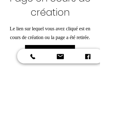
création
Le lien sur lequel vous avez cliqué est en
cours de création ou la page a été retirée.
Retour à l'accueil
lesetoilesdespyrenees.org
Les Etoiles Des Pyrénées
Association loi 1901
333 avenue des Pyrénées
65700 Maubourguet
SIRET :
832 646 418 00075
© 2023 par Les Etoiles Des Pyrénées. Créé avec
Wix.com